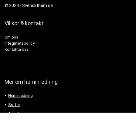
© 2024 -
Svenskthem.se
Villkor & kontakt
Om oss
Integritetspolicy
Kontakta oss
Mer om heminredning
Heminredning
Soffor
Speglar
Tapeter
Trädgårdsmöbler