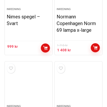
INREDNING
INREDNING
Nimes spegel –
Normann
Svart
Copenhagen Norm
69 lampa x-large
1 715
kr
999
kr
Det
Det
1 408
kr
ursprungliga
nuvarande
priset
priset
var:
är:
1
1
715 kr.
408 kr.
INREDNING
INREDNING