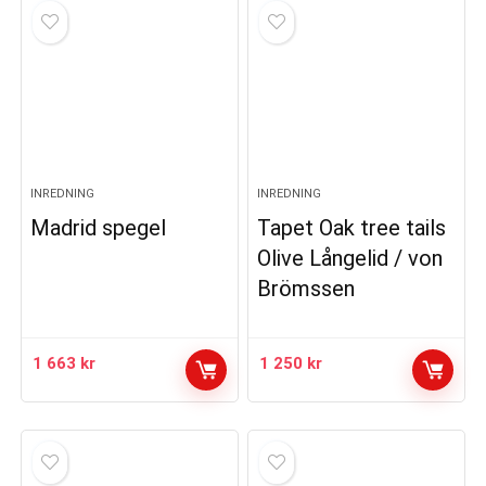
INREDNING
INREDNING
Madrid spegel
Tapet Oak tree tails
Olive Långelid / von
Brömssen
1 663
kr
1 250
kr