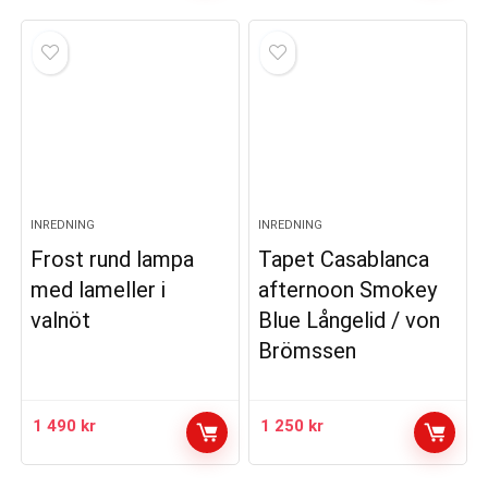
INREDNING
INREDNING
Frost rund lampa
Tapet Casablanca
med lameller i
afternoon Smokey
valnöt
Blue Långelid / von
Brömssen
1 490
kr
1 250
kr