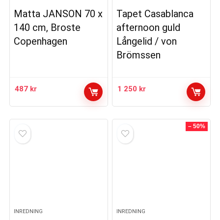
Matta JANSON 70 x
Tapet Casablanca
140 cm, Broste
afternoon guld
Copenhagen
Långelid / von
Brömssen
487
kr
1 250
kr
– 50%
INREDNING
INREDNING