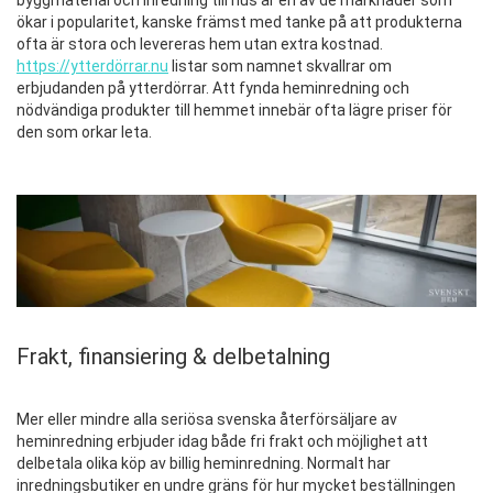
byggmaterial och inredning till hus är en av de marknader som
ökar i popularitet, kanske främst med tanke på att produkterna
ofta är stora och levereras hem utan extra kostnad.
https://ytterdörrar.nu
listar som namnet skvallrar om
erbjudanden på ytterdörrar. Att fynda heminredning och
nödvändiga produkter till hemmet innebär ofta lägre priser för
den som orkar leta.
Frakt, finansiering & delbetalning
Mer eller mindre alla seriösa svenska återförsäljare av
heminredning erbjuder idag både fri frakt och möjlighet att
delbetala olika köp av billig heminredning. Normalt har
inredningsbutiker en undre gräns för hur mycket beställningen