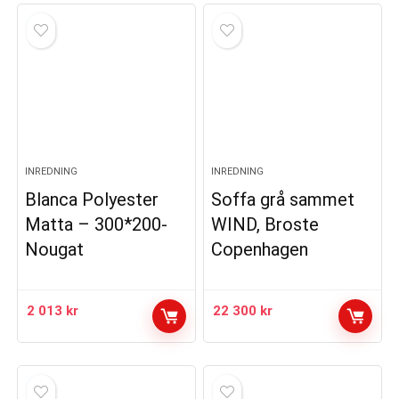
INREDNING
INREDNING
Blanca Polyester
Soffa grå sammet
Matta – 300*200-
WIND, Broste
Nougat
Copenhagen
2 013
kr
22 300
kr