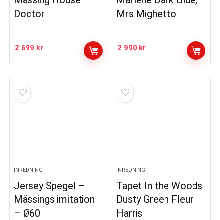
Mässing House
Marlene Dark Blue,
Doctor
Mrs Mighetto
2 699
kr
2 990
kr
INREDNING
INREDNING
Jersey Spegel –
Tapet In the Woods
Mässings imitation
Dusty Green Fleur
– Ø60
Harris