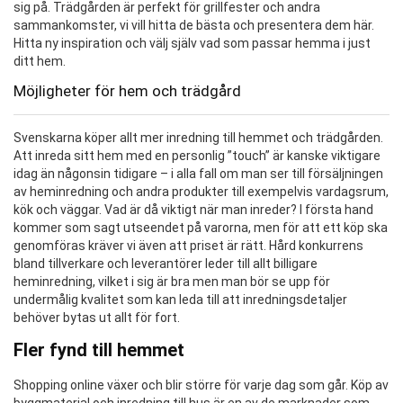
sig på. Trädgården är perfekt för grillfester och andra
sammankomster, vi vill hitta de bästa och presentera dem här.
Hitta ny inspiration och välj själv vad som passar hemma i just
ditt hem.
Möjligheter för hem och trädgård
Svenskarna köper allt mer inredning till hemmet och trädgården.
Att inreda sitt hem med en personlig ”touch” är kanske viktigare
idag än någonsin tidigare – i alla fall om man ser till försäljningen
av heminredning och andra produkter till exempelvis vardagsrum,
kök och väggar. Vad är då viktigt när man inreder? I första hand
kommer som sagt utseendet på varorna, men för att ett köp ska
genomföras kräver vi även att priset är rätt. Hård konkurrens
bland tillverkare och leverantörer leder till allt billigare
heminredning, vilket i sig är bra men man bör se upp för
undermålig kvalitet som kan leda till att inredningsdetaljer
behöver bytas ut allt för fort.
Fler fynd till hemmet
Shopping online växer och blir större för varje dag som går. Köp av