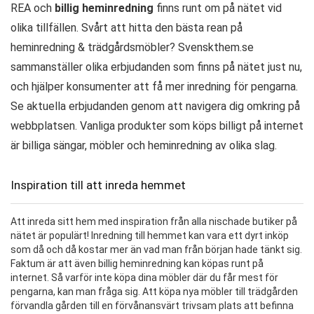
REA och
billig heminredning
finns runt om på nätet vid
olika tillfällen. Svårt att hitta den bästa rean på
heminredning & trädgårdsmöbler? Svenskthem.se
sammanställer olika erbjudanden som finns på nätet just nu,
och hjälper konsumenter att få mer inredning för pengarna.
Se aktuella erbjudanden genom att navigera dig omkring på
webbplatsen. Vanliga produkter som köps billigt på internet
är billiga sängar, möbler och heminredning av olika slag.
Inspiration till att inreda hemmet
Att inreda sitt hem med inspiration från alla nischade butiker på
nätet är populärt! Inredning till hemmet kan vara ett dyrt inköp
som då och då kostar mer än vad man från början hade tänkt sig.
Faktum är att även billig heminredning kan köpas runt på
internet. Så varför inte köpa dina möbler där du får mest för
pengarna, kan man fråga sig. Att köpa nya möbler till trädgården
förvandla gården till en förvånansvärt trivsam plats att befinna