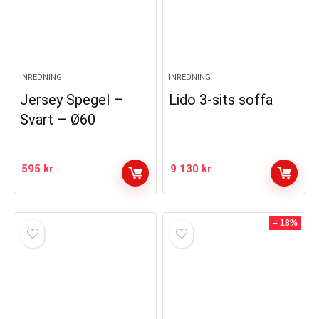
INREDNING
INREDNING
Jersey Spegel –
Lido 3-sits soffa
Svart – Ø60
595
kr
9 130
kr
– 18%