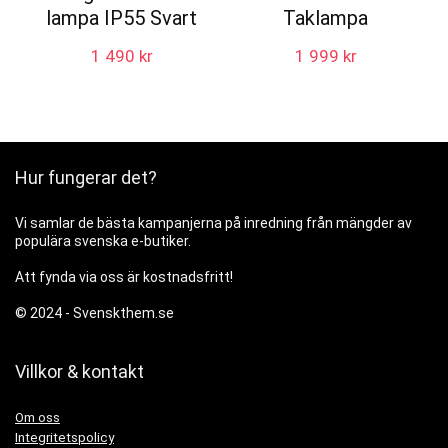
lampa IP55 Svart
Taklampa
1 490
kr
1 999
kr
Hur fungerar det?
Vi samlar de bästa kampanjerna på inredning från mängder av
populära svenska e-butiker.
Att fynda via oss är kostnadsfritt!
© 2024 -
Svenskthem.se
Villkor & kontakt
Om oss
Integritetspolicy