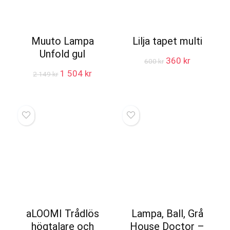
Muuto Lampa
Lilja tapet multi
Unfold gul
Det
Det
360
kr
600
kr
ursprungliga
nuvarande
Det
Det
1 504
kr
2 149
kr
priset
priset
ursprungliga
nuvarande
var:
är:
priset
priset
600 kr.
360 kr.
var:
är:
2
1
149 kr.
504 kr.
aLOOMI Trådlös
Lampa, Ball, Grå
högtalare och
House Doctor –