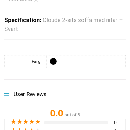
Specification:
Cloude 2-sits soffa med nitar –
Svart
Färg
User Reviews
0.0
out of 5
★
★
★
★
★
0