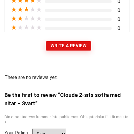
★
★
★
★
★
0
★
★
★
★
★
0
★
★
★
★
★
0
★
★
★
★
★
0
WRITE A REVIEW
There are no reviews yet.
Be the first to review “Cloude 2-sits soffa med
nitar – Svart”
Din e-postadress kommer inte publiceras.
Obligatoriska fält är märkta
*
Your Rating