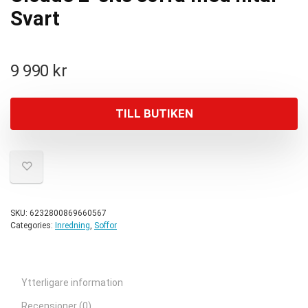
Svart
9 990
kr
TILL BUTIKEN
SKU:
6232800869660567
Categories:
Inredning
,
Soffor
Ytterligare information
Recensioner (0)