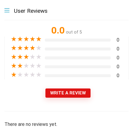
User Reviews
0.0
out of 5
★
★
★
★
★
0
★
★
★
★
★
0
★
★
★
★
★
0
★
★
★
★
★
0
★
★
★
★
★
0
WRITE A REVIEW
There are no reviews yet.