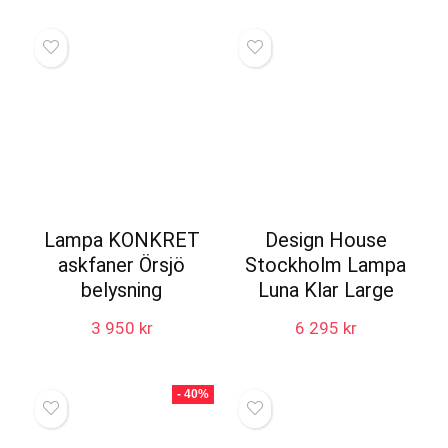
var:
är:
600 kr.
360 kr.
Lampa KONKRET
Design House
askfaner Örsjö
Stockholm Lampa
belysning
Luna Klar Large
3 950
kr
6 295
kr
- 40%