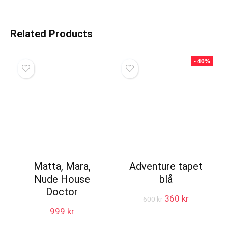
Related Products
- 40%
Matta, Mara,
Adventure tapet
Nude House
blå
Doctor
Det
Det
360
kr
600
kr
ursprungliga
nuvarande
999
kr
priset
priset