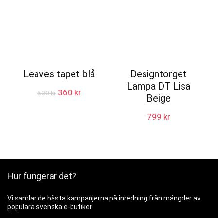
Leaves tapet blå
Designtorget
Lampa DT Lisa
Det
Det
360
kr
600
kr
Beige
ursprungliga
nuvarande
priset
priset
799
kr
var:
är:
600 kr.
360 kr.
Hur fungerar det?
Vi samlar de bästa kampanjerna på inredning från mängder av
populära svenska e-butiker.