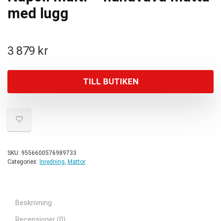
med lugg
3 879
kr
TILL BUTIKEN
SKU:
9556600576989733
Categories:
Inredning
,
Mattor
Beskrivning
Recensioner (0)