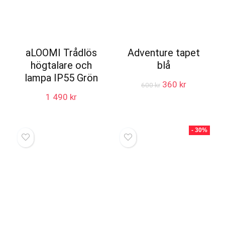
aLOOMI Trådlös
Adventure tapet
högtalare och
blå
lampa IP55 Grön
Det
Det
360
kr
600
kr
ursprungliga
nuvarande
1 490
kr
priset
priset
var:
är:
600 kr.
360 kr.
- 30%