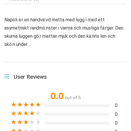
Napoli ä:r en handvä:vd matta med lugg i med ett
asymetriskt randmö:nster i varma och mustiga fä:rger. Den
skurna luggen gö:r mattan mjuk och den kä:nns len och
skö:n under…:
User Reviews
0.0
out of 5
★
★
★
★
★
0
★
★
★
★
★
0
★
★
★
★
★
0