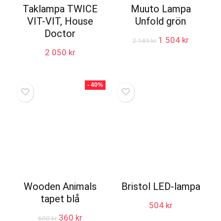
Taklampa TWICE
Muuto Lampa
VIT-VIT, House
Unfold grön
Doctor
Det
Det
1 504
kr
2 149
kr
ursprungliga
nuvaran
2 050
kr
priset
priset
var:
är:
2
1
- 40%
149 kr.
504 kr.
Wooden Animals
Bristol LED-lampa
tapet blå
504
kr
Det
Det
360
kr
600
kr