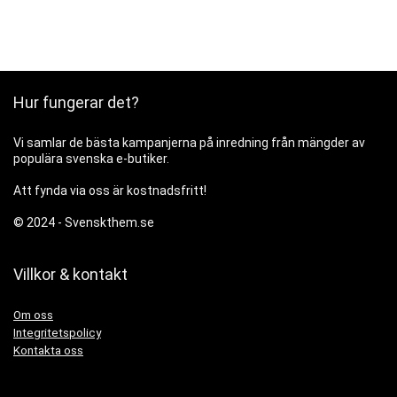
ursprungliga
nuvarande
priset
priset
var:
är:
600 kr.
360 kr.
Hur fungerar det?
Vi samlar de bästa kampanjerna på inredning från mängder av
populära svenska e-butiker.
Att fynda via oss är kostnadsfritt!
© 2024 -
Svenskthem.se
Villkor & kontakt
Om oss
Integritetspolicy
Kontakta oss