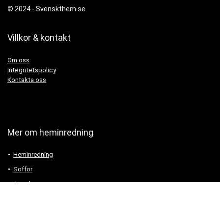
© 2024 -
Svenskthem.se
Villkor & kontakt
Om oss
Integritetspolicy
Kontakta oss
Mer om heminredning
Heminredning
Soffor
Speglar
Tapeter
Trädgårdsmöbler