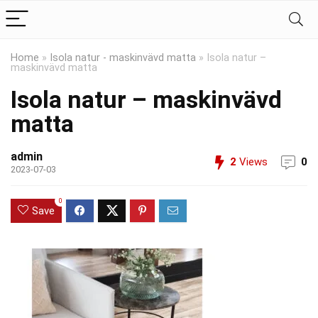
Home
»
Isola natur - maskinvävd matta
»
Isola natur –
maskinvävd matta
Isola natur – maskinvävd
matta
admin
2
Views
0
2023-07-03
0
Save