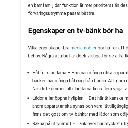
en barnfamilj där funktion är mer prioriterat än 
förvaringsutrymme passar bättre.
Egenskaper en tv-bänk bör ha
Vilka egenskaper bra
mediamöbler
bör ha för att d
behov. Några attribut är dock viktiga för de allra fl
Hål för sladdarna –
Har man många olika apparater
bänken har många hål i sig från början. Att göra d
När det kommer till sladdarna finns flera vägar 
Lådor eller öppna hyllplan –
Det här är kanske m
andra apparater ska synas och vara lättillgängli
finns det gott om tv-bänkar med lådor som dölje
Räkna på utrymmet –
Tänk över hur mycket utry