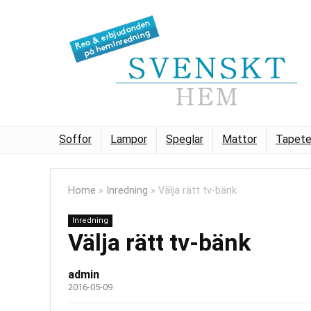
Soffor
Lampor
Speglar
Mattor
Tapete
Home
»
Inredning
»
Välja rätt tv-bänk
Inredning
Välja rätt tv-bänk
admin
2016-05-09