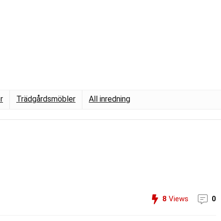
r
Trädgårdsmöbler
All inredning
8
Views
0