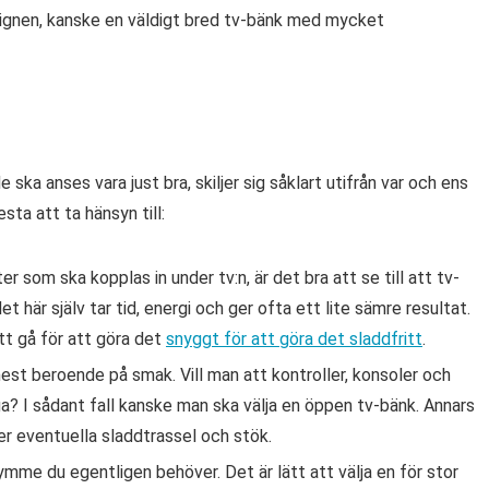
designen, kanske en väldigt bred tv-bänk med mycket
e ska anses vara just bra, skiljer sig såklart utifrån var och ens
esta att ta hänsyn till:
 som ska kopplas in under tv:n, är det bra att se till att tv-
et här själv tar tid, energi och ger ofta ett lite sämre resultat.
att gå för att göra det
snyggt för att göra det sladdfritt
.
est beroende på smak. Vill man att kontroller, konsoler och
ga? I sådant fall kanske man ska välja en öppen tv-bänk. Annars
r eventuella sladdtrassel och stök.
mme du egentligen behöver. Det är lätt att välja en för stor